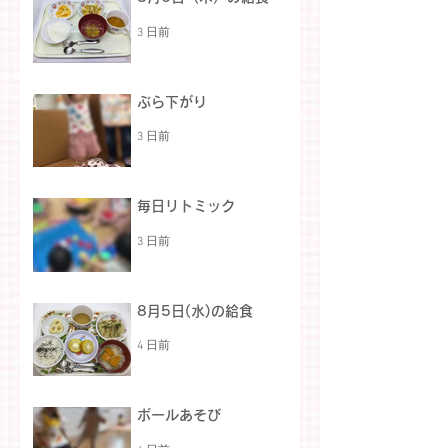
3 日前
ぶら下がり
3 日前
毎日リトミック
3 日前
8月5日(水)の給食
4 日前
ボールあそび