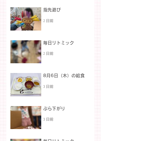
指先遊び
2 日前
毎日リトミック
2 日前
8月6日（木）の給食
3 日前
ぶら下がり
3 日前