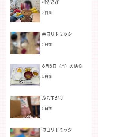
指先遊び
2 日前
毎日リトミック
2 日前
8月6日（木）の給食
3 日前
ぶら下がり
3 日前
毎日リトミック