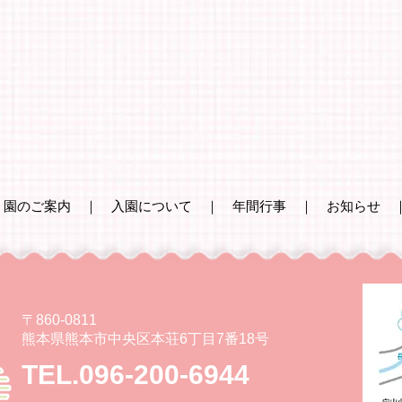
｜
園のご案内
｜
入園について
｜
年間行事
｜
お知らせ
〒860-0811
熊本県熊本市中央区本荘6丁目7番18号
TEL.096-200-6944