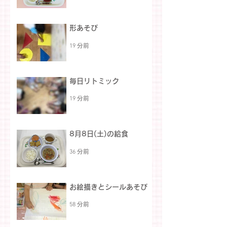
形あそび
19 分前
毎日リトミック
19 分前
8月8日(土)の給食
36 分前
お絵描きとシールあそび
58 分前