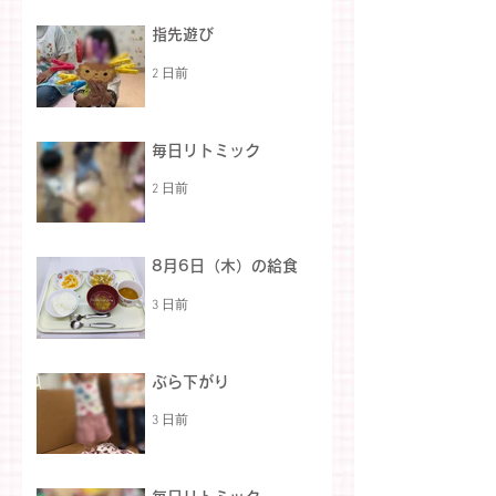
指先遊び
2 日前
毎日リトミック
2 日前
8月6日（木）の給食
3 日前
ぶら下がり
3 日前