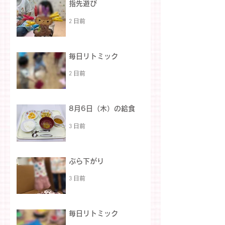
指先遊び
2 日前
毎日リトミック
2 日前
8月6日（木）の給食
3 日前
ぶら下がり
3 日前
毎日リトミック