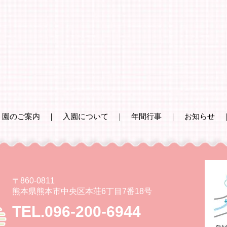
｜
園のご案内
｜
入園について
｜
年間行事
｜
お知らせ
〒860-0811
熊本県熊本市中央区本荘6丁目7番18号
TEL.096-200-6944